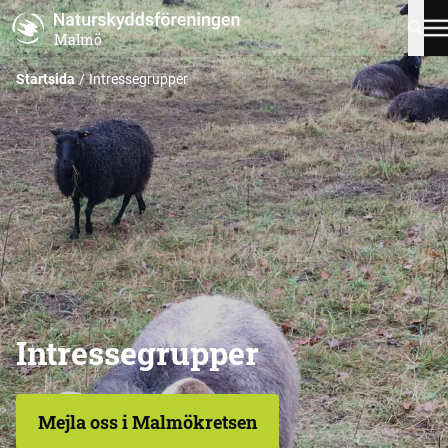
Malmö
Startsida
Intressegrupper
Intressegrupper
Mejla oss i Malmökretsen